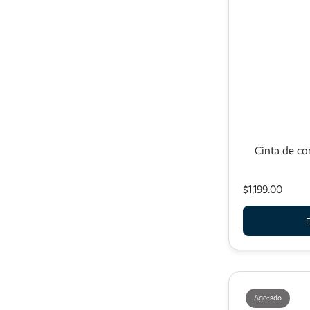
Cinta de co
$1,199.00
E
Agotado