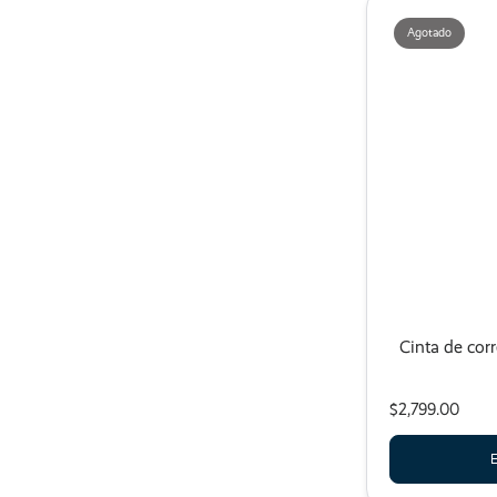
Agotado
Cinta de cor
$2,799.00
E