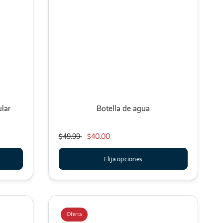
ular
Botella de agua
$49.99
$40.00
Elija opciones
Oferta