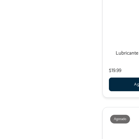
Lubricante 
$19.99
Ag
Agotado