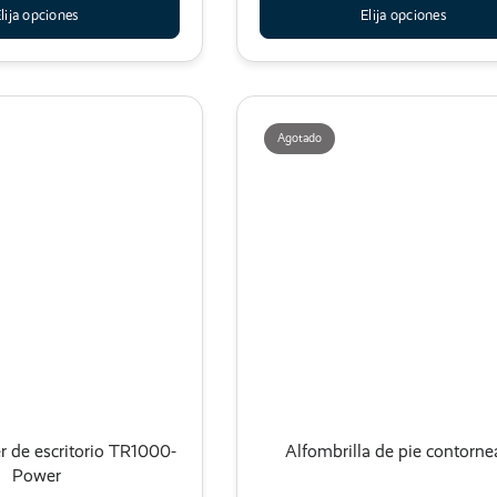
lija opciones
Elija opciones
Agotado
er de escritorio TR1000-
Alfombrilla de pie contorn
Power