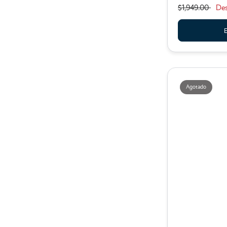
$1,949.00
De
E
Agotado