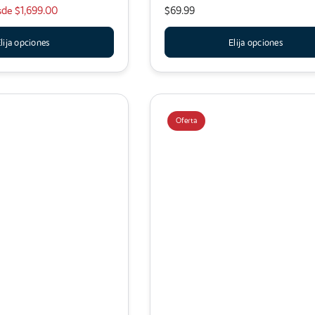
sde
$1,699.00
$69.99
lija opciones
Elija opciones
Oferta