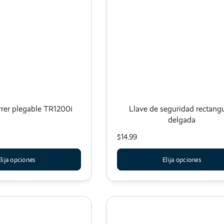
rrer plegable TR1200i
Llave de seguridad rectang
delgada
$14.99
lija opciones
Elija opciones