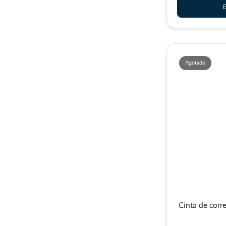
E
Agotado
Cinta de corr